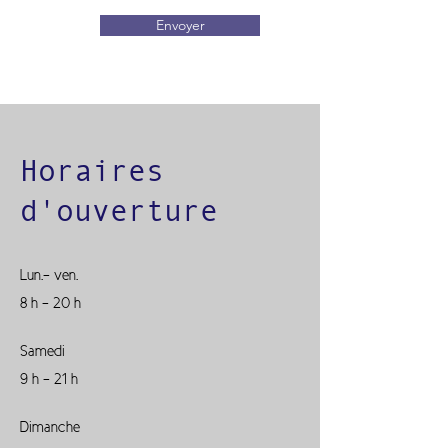
Envoyer
Horaires
d'ouverture
Lun.- ven.
8 h - 20 h
Samedi
9 h - 21 h
Dimanche